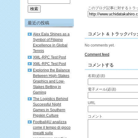
このブログ記事に対するトラッ
最近の投稿
コメント & トラックバッ
Alex Eala Shines as a
Symbol of Filipino
No comments yet.
Excellence in Global
Tennis
Comment feed
XML-RPC Test Post
XML-RPC Test Post
コメントする
Exploring the Balance
名前(必須)
Between High-Stakes
Graphics and Low-
Stakes Betting in
電子メール(必須)
Gaming
The Logistics Behind
URL
Successful Night
Games in Southern
Pigskin Culture
コメント
Football4U analizza
come il tempo di gioco
impatti sulle