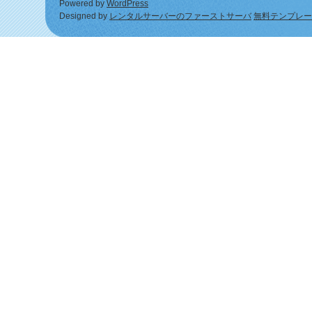
Powered by
WordPress
Designed by
レンタルサーバーのファーストサーバ
無料テンプレー