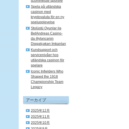
scommesse sportive
Spela på utländska
casinon med
kryptovaluta för en ny
spelupplevelse
Stolüstü Oyunlar ilə
BetAndreas Casino-
da Əyləncənin
Diqqətçəkən İmkanları
Kundsupport och
servicenivåer hos
utländska casinon för
spelare
Iconic Infielders Who
Shaped the 1918
Championship Team
Legacy
アーカイブ
2025年12月
2025年11月
2025年10月
2025年9月