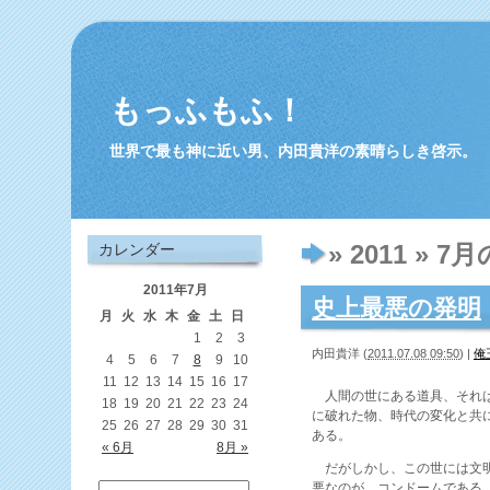
もっふもふ！
世界で最も神に近い男、内田貴洋の素晴らしき啓示。
» 2011 » 7月
カレンダー
2011年7月
史上最悪の発明
月
火
水
木
金
土
日
1
2
3
内田貴洋
(
2011.07.08 09:50
)
|
俺
4
5
6
7
8
9
10
11
12
13
14
15
16
17
人間の世にある道具、それは
18
19
20
21
22
23
24
に破れた物、時代の変化と共
25
26
27
28
29
30
31
ある。
« 6月
8月 »
だがしかし、この世には文明
悪なのが、コンドームである