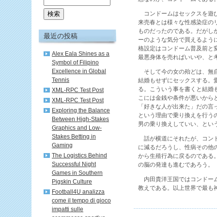
コンドームはセックスを遊び
来売春とは様々な性感染症の
ものだったのである。だがし
最近の投稿
ーのような気分で買えるよう
格設定はコンドーム普及前と
Alex Eala Shines as a
最悪身体を売ればいいや、と
Symbol of Filipino
Excellence in Global
そして今の女の殆どは、無自
Tennis
結婚もせずにセックスする。
る。こういう事を書くと結婚
XML-RPC Test Post
こには金銭や条件が悪いから
XML-RPC Test Post
「好きな人が出来た」だの言
Exploring the Balance
という理由で乗り換えを行う
Between High-Stakes
男の乗り換えしていい、とい
Graphics and Low-
Stakes Betting in
話が横道にそれたが、コンド
Gaming
に減るだろうし、性病その他
The Logistics Behind
から生殖行為に戻るのである
Successful Night
の脳の発達も進むであろう。
Games in Southern
内田貴洋王国ではコンドーム
Pigskin Culture
教えである。以上世界で最も
Football4U analizza
come il tempo di gioco
impatti sulle