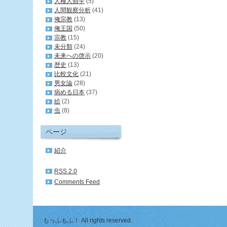
人種人類学
(5)
人間観察分析
(41)
俺宗教
(13)
俺王国
(50)
宗教
(15)
未分類
(24)
未来への啓示
(20)
歴史
(13)
比較文化
(21)
男女論
(28)
病める日本
(37)
絵
(2)
虫
(8)
ページ
紹介
RSS 2.0
Comments Feed
もっふもふ！ All rights reserved.