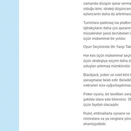
zamanda düzgün qərar verməyə v
olduğu kimi, strateji düşüncən
əyləncənin daha da artırılmas
Turnirlərə qatılmaq isə platfo
iştirakçıların daha çox qazanma
müzakirələr şəxsi təcrübələri 
üçün mükəmməl bir yoldur.
Oyun Seçimində Ən Yaxşı Takt
Hər kəs üçün mükəmməl seçim t
üçün strategiya seçimi daha da
uduşları artırmaq mümkündür.
Blackjack, poker və rulet kimi 
yanaşmalar tələb edir. Beləlikl
nəticələri sizə uyğunlaşdırm
Poker oyunu, bir tərəfdən zəng
şəkildə idarə edə bilərsiniz. S
üçün faydalı olacaqdır.
Rulet, ehtimallarla oynanır və 
nömrələrə və ya rənglərə yö
əhəmiyyətlidir.