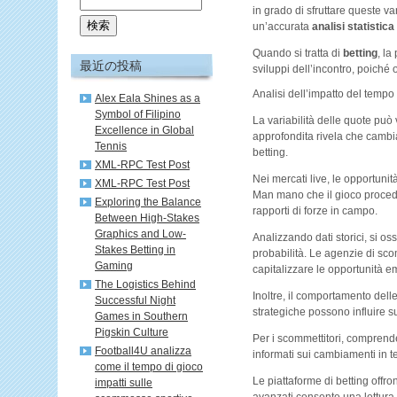
in grado di sfruttare queste v
un’accurata
analisi statistica
Quando si tratta di
betting
, la
最近の投稿
sviluppi dell’incontro, poich
Analisi dell’impatto del temp
Alex Eala Shines as a
Symbol of Filipino
La variabilità delle quote può 
Excellence in Global
approfondita rivela che cambia
Tennis
betting.
XML-RPC Test Post
Nei mercati live, le opportunit
XML-RPC Test Post
Man mano che il gioco procede
Exploring the Balance
rapporti di forze in campo.
Between High-Stakes
Graphics and Low-
Analizzando dati storici, si os
Stakes Betting in
probabilità. Le agenzie di sc
Gaming
capitalizzare le opportunità e
The Logistics Behind
Inoltre, il comportamento delle 
Successful Night
strategiche possono influire s
Games in Southern
Pigskin Culture
Per i scommettitori, comprende
Football4U analizza
informati sui cambiamenti in t
come il tempo di gioco
Le piattaforme di betting offro
impatti sulle