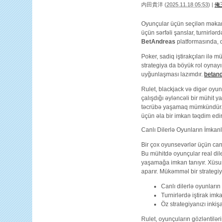
内田貴洋
(
2025.11.18 05:53
)
|
俺
Oyunçular üçün seçilən məkand
üçün sərfəli şanslar, turnirlər
BetAndreas
platformasında, d
Poker, sadiq iştirakçıları ilə
strategiya da böyük rol oynayır
uyğunlaşması lazımdır.
betand
Rulet, blackjack və digər oyu
çalışdığı əyləncəli bir mühit y
təcrübə yaşamaq mümkündür. Y
üçün əla bir imkan təqdim edir
Canlı Dilerlə Oyunların İmkanl
Bir çox oyunsevərlər üçün canlı
Bu mühitdə oyunçular real diler
yaşamağa imkan tanıyır. Xüsusi
aparır. Mükəmməl bir strategiya
Canlı dilerlə oyunların
Turnirlərdə iştirak imka
Öz strategiyanızı inkiş
Rulet, oyunçuların gözləntiləri