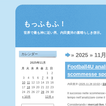
もっふもふ！
世界で最も神に近い男、内田貴洋の素晴らしき啓示。
» 2025 » 11
カレンダー
2025年11月
Football4U anal
月
火
水
木
金
土
日
scommesse spo
1
2
3
4
5
6
7
8
9
10
11
12
13
14
15
16
内田貴洋
(
2025.11.28 10:02
)
|
宗
17
18
19
20
21
22
23
24
25
26
27
28
29
30
Il successo nelle scommesse 
« 10月
12月 »
tempo nell’analizzare come il 
Considerando i
mercati live
,