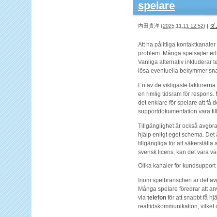
spelare
内田貴洋
(
2025.11.11 12:52
)
|
ダ
Att ha pålitliga kontaktkanaler
problem. Många spelsajter erbj
Vanliga alternativ inkluderar t
lösa eventuella bekymmer snab
En av de viktigaste faktorerna 
en rimlig tidsram för respons. 
det enklare för spelare att få
supportdokumentation vara till s
Tillgänglighet är också avgöran
hjälp enligt eget schema. Det ä
tillgängliga för att säkerställ
svensk licens, kan det vara värt
Olika kanaler för kundsupport
Inom spelbranschen är det av
Många spelare föredrar att 
via
telefon
för att snabbt få hj
realtidskommunikation, vilket