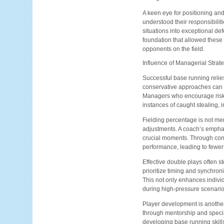
A keen eye for positioning and
understood their responsibiliti
situations into exceptional de
foundation that allowed these 
opponents on the field.
Influence of Managerial Strat
Successful base running relie
conservative approaches can a
Managers who encourage risk-ta
instances of caught stealing,
Fielding percentage is not me
adjustments. A coach’s emphasi
crucial moments. Through cons
performance, leading to fewer 
Effective double plays often 
prioritize timing and synchron
This not only enhances indivi
during high-pressure scenario
Player development is another
through mentorship and special
developing base running skill