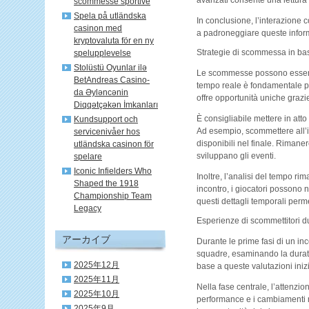
avanzati consente una lettura 
scommesse sportive
Spela på utländska
In conclusione, l’interazione c
casinon med
a padroneggiare queste informa
kryptovaluta för en ny
Strategie di scommessa in base
spelupplevelse
Stolüstü Oyunlar ilə
Le scommesse possono essere o
BetAndreas Casino-
tempo reale è fondamentale per
da Əyləncənin
offre opportunità uniche grazie 
Diqqətçəkən İmkanları
È consigliabile mettere in att
Kundsupport och
Ad esempio, scommettere all’in
servicenivåer hos
disponibili nel finale. Rimane
utländska casinon för
sviluppano gli eventi.
spelare
Iconic Infielders Who
Inoltre, l’analisi del tempo ri
Shaped the 1918
incontro, i giocatori possono 
Championship Team
questi dettagli temporali perme
Legacy
Esperienze di scommettitori dur
アーカイブ
Durante le prime fasi di un inc
squadre, esaminando la durat
2025年12月
base a queste valutazioni ini
2025年11月
Nella fase centrale, l’attenzio
2025年10月
performance e i cambiamenti n
2025年9月