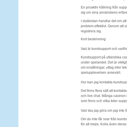
En proaktiv hållning från suppo
sig om sina användares erfaren
I slutändan handlar det om att
problem effektivt. Genom att 
registrera sig.
Kort beskrivning
Vad är kundsupport och varför 
Kundsupport på utländska cas
under spelandet. Det är viktigt
om insättningar, uttag eller t
spelupplevelsen avsevärt.
Hur kan jag kontakta kundsupp
Det finns flera sätt att konta
och live chat. Många casinon er
som finns och vilka tider suppor
Vad ska jag göra om jag inte 
Om du inte får svar från kunds
för att mejla. Kolla även dera