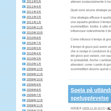
2011年5月
alterare sostanzialmente il risu
2011年4月
Quali sono alcune strategie p
2011年3月
2011年2月
Una strategia efficace è quell
una squadra gestisce il tempo 
2011年1月
scommettitori. Inoltre, è utile
2010年11月
influenzare notevolmente il di
2010年10月
2010年8月
Come influisce il tempo di gi
2010年7月
Il tempo di gioco può avere u
2010年5月
che si svolge in condizioni di 
2010年4月
del gioco può variare, con squa
2010年3月
le probabilità. Anche i cambia
2010年1月
allenatori, come i cambi di gioc
scommettitori devono quindi c
2009年12月
2009年11月
2009年10月
2009年9月
Spela på utländ
2009年8月
2009年7月
spelupplevelse
2008年12月
2008年11月
内田貴洋
(
2025.11.18 10:17
)
|
俺
2008年10月