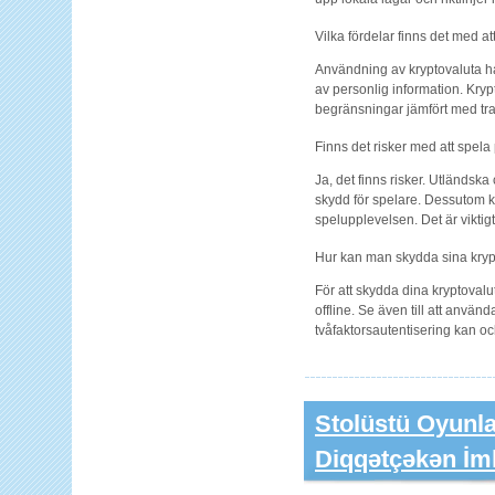
Vilka fördelar finns det med a
Användning av kryptovaluta har
av personlig information. Kryp
begränsningar jämfört med tra
Finns det risker med att spel
Ja, det finns risker. Utländska 
skydd för spelare. Dessutom ka
spelupplevelsen. Det är viktig
Hur kan man skydda sina kryp
För att skydda dina kryptovalu
offline. Se även till att använ
tvåfaktorsautentisering kan o
Stolüstü Oyunla
Diqqətçəkən İm