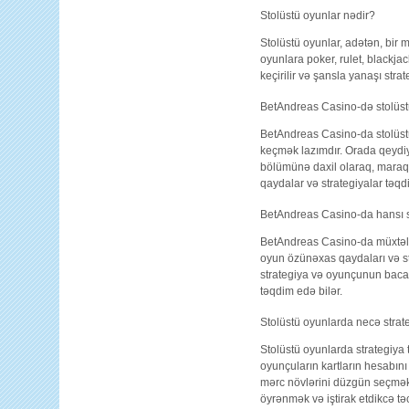
Stolüstü oyunlar nədir?
Stolüstü oyunlar, adətən, bir
oyunlara poker, rulet, blackjac
keçirilir və şansla yanaşı stra
BetAndreas Casino-də stolüst
BetAndreas Casino-da stolüst
keçmək lazımdır. Orada qeydiy
bölümünə daxil olaraq, maraqla
qaydalar və strategiyalar təqd
BetAndreas Casino-da hansı 
BetAndreas Casino-da müxtəlif 
oyun özünəxas qaydaları və str
strategiya və oyunçunun bacarı
təqdim edə bilər.
Stolüstü oyunlarda necə strat
Stolüstü oyunlarda strategiya 
oyunçuların kartların hesabını
mərc növlərini düzgün seçmək 
öyrənmək və iştirak etdikcə t