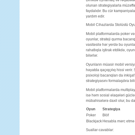
Birlikdə oynamaq və rəqabətə 
olunan strategiyalarla müzəff
faydalıdır. Bu cür kampaniyal
yardım edir.
Mobil Cihazlarda Stolüstü Oy
Mobil platformalarda poker və 
oyunlar, strateji qurma bacarıql
vasitəsilə hər yerdə bu oyunlar
rahatlıqla iştirak etdikdə, oyun
bilərlər.
Oyunların müasir mobil versiy
həyatda qaçıqçılıq hissi verir
psixoloji bacarıqları da inkiş
strategiyasını formalaşdıra bili
Mobil platformalarda multiplay
isə həm sosial əlaqələri güclən
mübahisələrə daxil olur, bu da 
Oyun
Strategiya
Poker
Blöf
Blackjack
Hesabla mərc etmə
Suallar-cavablar: