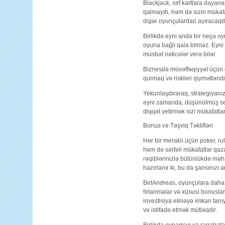
Blackjack, sırf kartlara dayan
qalmayıb, həm də sizin mükafat
digər oyunçulardan ayıracaqdı
Birlikdə eyni anda bir neçə oyu
oyuna bağlı qala bilməz. Eyni 
müsbət nəticələr verə bilər.
Biznesdə müvəffəqiyyət üçün 
qurmaq və riskləri qiymətlən
Yekunlaşdıraraq, strategiyanız
eyni zamanda, düşünülmüş seç
diqqət yetirmək sizi mükafatla
Bonus və Təşviq Təklifləri
Hər bir meraklı üçün poker, rul
həm də sərfəli mükafatlar qaza
rəqiblərinizlə bütünlükdə məhar
hazırlanır ki, bu da şansınızı
BetAndreas, oyunçulara daha ge
fırlanmalar və xüsusi bonuslar
investisiya etməyə imkan tanı
və istifadə etmək mütləqdir.