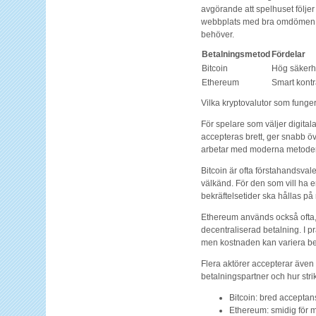
avgörande att spelhuset följer
webbplats med bra omdömen och
behöver.
Betalningsmetod
Fördelar
Bitcoin
Hög säkerh
Ethereum
Smart kontr
Vilka kryptovalutor som funger
För spelare som väljer digital
accepteras brett, ger snabb öv
arbetar med moderna metoder
Bitcoin är ofta förstahandsval
välkänd. För den som vill ha enke
bekräftelsetider ska hållas på 
Ethereum används också ofta, fr
decentraliserad betalning. I p
men kostnaden kan variera be
Flera aktörer accepterar även a
betalningspartner och hur strik
Bitcoin: bred acceptan
Ethereum: smidig för m