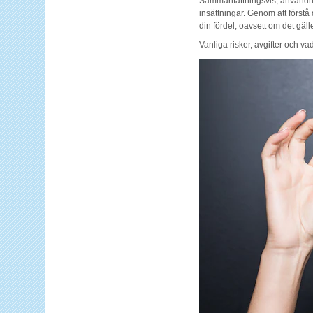
Sammanfattningsvis, användni
insättningar. Genom att först
din fördel, oavsett om det gäll
Vanliga risker, avgifter och va