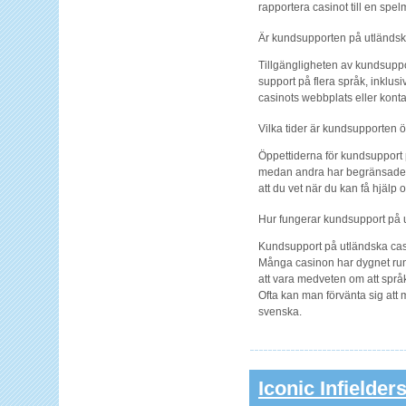
rapportera casinot till en spel
Är kundsupporten på utländsk
Tillgängligheten av kundsuppo
support på flera språk, inklus
casinots webbplats eller konta
Vilka tider är kundsupporten 
Öppettiderna för kundsupport 
medan andra har begränsade öpp
att du vet när du kan få hjälp
Hur fungerar kundsupport på 
Kundsupport på utländska casino
Många casinon har dygnet runt s
att vara medveten om att språ
Ofta kan man förvänta sig att
svenska.
Iconic Infield