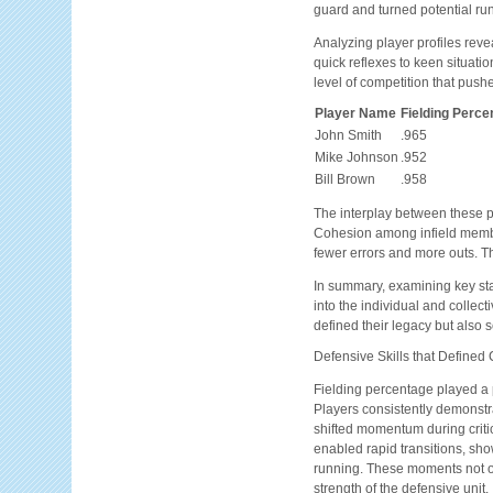
guard and turned potential run
Analyzing player profiles reve
quick reflexes to keen situati
level of competition that pushe
Player Name
Fielding Perce
John Smith
.965
Mike Johnson
.952
Bill Brown
.958
The interplay between these p
Cohesion among infield members
fewer errors and more outs. Thi
In summary, examining key sta
into the individual and collect
defined their legacy but also s
Defensive Skills that Define
Fielding percentage played a 
Players consistently demonstra
shifted momentum during critic
enabled rapid transitions, sh
running. These moments not onl
strength of the defensive unit.